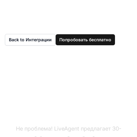
Back to Интеграции
Попробовать бесплатно
Еще нет LiveAgent?
Не проблема! LiveAgent предлагает 30-