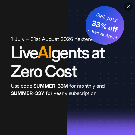
Get your
33% off
+ free AI Agent
1 July – 31st August 2026 *extended
Live
AI
gents at
Zero Cost
Use code
SUMMER-33M
for monthly and
SUMMER-33Y
for yearly subscription