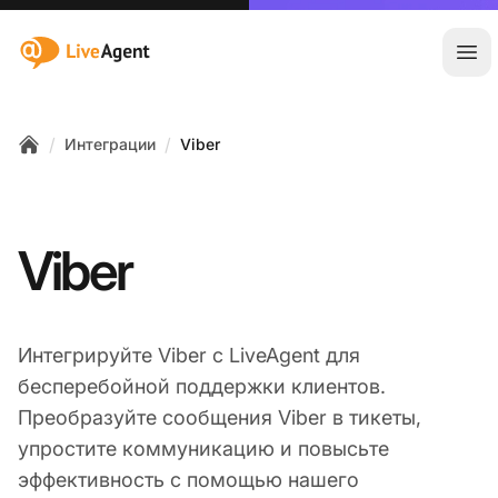
:site.title
Отк
/
/
Интеграции
Viber
Home
Viber
Интегрируйте Viber с LiveAgent для
бесперебойной поддержки клиентов.
Преобразуйте сообщения Viber в тикеты,
упростите коммуникацию и повысьте
эффективность с помощью нашего