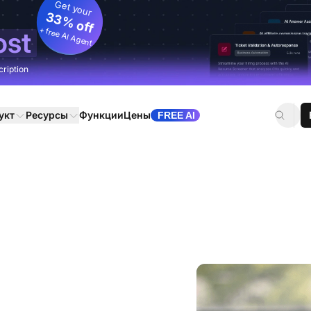
Get your
33% off
+ free AI Agent
ost
cription
укт
Ресурсы
Функции
Цены
FREE AI