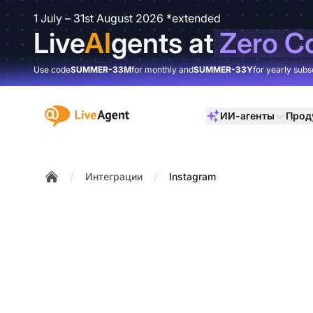
1 July – 31st August 2026 *extended
Live
AI
gents at
Zero C
Use code
SUMMER-33M
for monthly and
SUMMER-33Y
for yearly subs
:site.title
ИИ-агенты
Прод
/
/
Интеграции
Instagram
Home