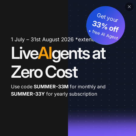
Get your
33% off
+ free AI Agent
1 July – 31st August 2026 *extended
Live
AI
gents at
Zero Cost
Use code
SUMMER-33M
for monthly and
SUMMER-33Y
for yearly subscription