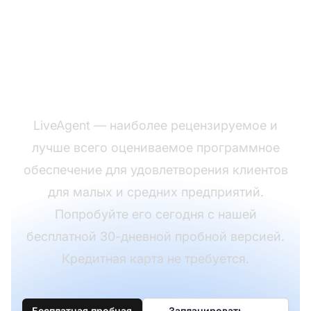
Готовы отвечать
разгневанным
клиентам?
LiveAgent — наиболее рецензируемое и
лучше всего оцениваемое программное
обеспечение для удовлетворения клиентов
для малых и средних предприятий.
Попробуйте его сегодня с нашей
бесплатной 30-дневной пробной версией.
Кредитная карта не требуется.
Бесплатная пробная
Запланировать