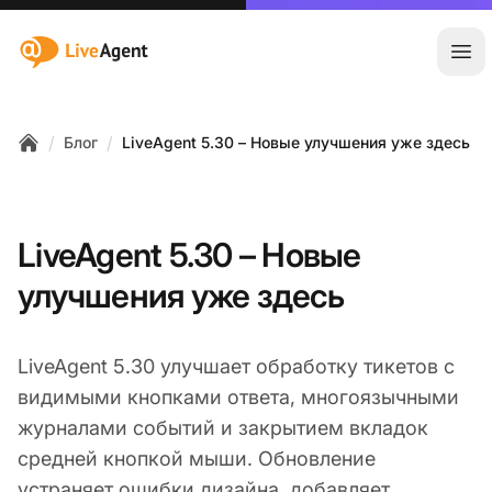
:site.title
Отк
/
/
Блог
LiveAgent 5.30 – Новые улучшения уже здесь
Home
LiveAgent 5.30 – Новые
улучшения уже здесь
LiveAgent 5.30 улучшает обработку тикетов с
видимыми кнопками ответа, многоязычными
журналами событий и закрытием вкладок
средней кнопкой мыши. Обновление
устраняет ошибки дизайна, добавляет