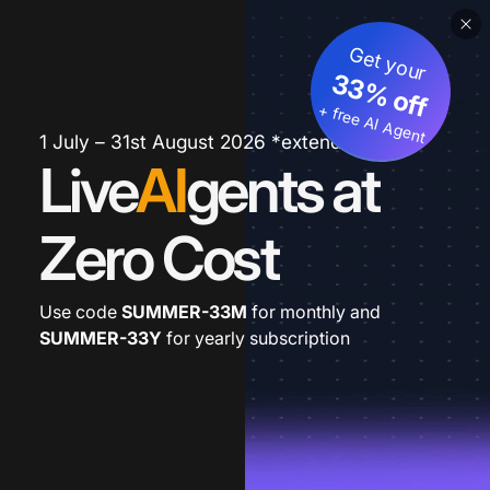
Get your
33% off
+ free AI Agent
1 July – 31st August 2026 *extended
Live
AI
gents at
Zero Cost
Use code
SUMMER-33M
for monthly and
SUMMER-33Y
for yearly subscription