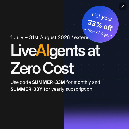
Get your
33% off
+ free AI Agent
1 July – 31st August 2026 *extended
Live
AI
gents at
Zero Cost
Use code
SUMMER-33M
for monthly and
SUMMER-33Y
for yearly subscription