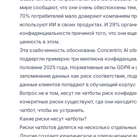
мире
сообщают, что они очень обеспокоены тем,
70% потребителей
мало доверяют компаниям при
используют ИИ в своих продуктах. И
29% орган
конфиденциальности причиной того, что они еще
ценность в этом.
Эта озабоченность обоснована.
Concentric AI о
подвергли примерно три миллиона конфиденциал
половине 2025 года.
Нормативные акты GDPR и 
запоминание данных как риск соответствия, по
данные клиентов попадают в обучающий корпус
Вопрос не в том, несут ли чатботы риск конфиде
конкретные риски существуют, где они находятс
чатбот, чтобы их устранить.
Какие риски несут чатботы?
Риски чатботов делятся на несколько отдельных
Другие создают юридическое и операционное во