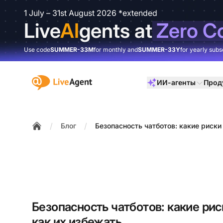
1 July – 31st August 2026 *extended
Live
AI
gents at
Zero C
Use code
SUMMER-33M
for monthly and
SUMMER-33Y
for yearly subs
:site.title
ИИ-агенты
Прод
/
/
Блог
Безопасность чатботов: какие риски
Home
Безопасность чатботов: какие рис
как их избежать