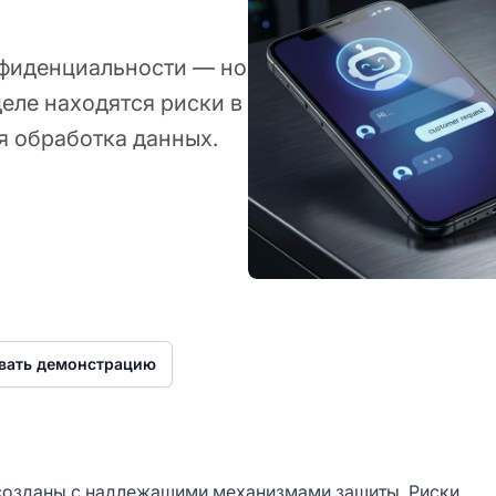
нфиденциальности — но
деле находятся риски в
я обработка данных.
26
вать демонстрацию
 созданы с надлежащими механизмами защиты. Риски