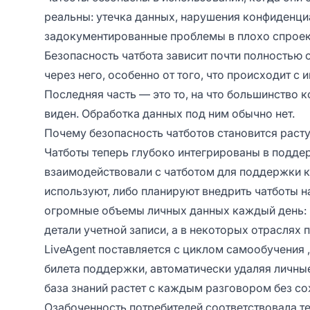
реальны: утечка данных, нарушения конфиденциа
задокументированные проблемы в плохо спроек
Безопасность чатбота зависит почти полностью о
через него, особенно от того, что происходит с
Последняя часть — это то, на что большинство 
виден. Обработка данных под ним обычно нет.
Почему безопасность чатботов становится рас
Чатботы теперь глубоко интегрированы в подде
взаимодействовали с чатботом для поддержки к
используют, либо планируют внедрить чатботы н
огромные объемы личных данных каждый день: и
детали учетной записи, а в некоторых отрасля
LiveAgent поставляется с
циклом самообучения
билета поддержки, автоматически удаляя личные
база знаний растет с каждым разговором без сох
Озабоченность потребителей соответствовала т