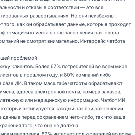
льности и отказы в соответствии — это все
тированных развертываниях. Но они неизбежны.
т того, как он обрабатывает данные, которые проходят
 информацией клиента после завершения разговора.
компаний не смотрят внимательно. Интерфейс чатбота
тущей проблемой
ржку клиентов.
Более 67% потребителей во всем мире
лиентов в прошлом году, и
80% компаний
либо
а базе ИИ. В таком масштабе чатботы обрабатывают
мена, адреса электронной почты, номера заказов,
х платежную или медицинскую информацию.
Чатбот ИИ
, который активируется каждый раз при разрешении
 данные перед сохранением чего-либо, так что ваша
ранения того, что она не должна.
емпам внедрения.
82% интернет-пользователей во всем