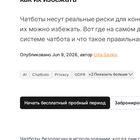
Чатботы несут реальные риски для ко
их можно избежать. Вот где на самом 
системе чатбота и что такое правильна
Jun 9, 20
Опубликовано Jun 9, 2026, автор
Lilia Savko
.
+2 Показать больше
AI
Chatbots
Privacy
GDPR
Начать бесплатный пробный период
Заброниро
Чатботы безопасны в использовании, когда они