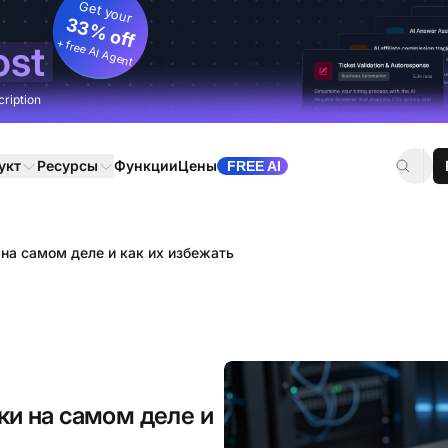
Get your
33% off
+ free AI Agent
ost
cription
укт
Ресурсы
Функции
Цены
FREE AI
 на самом деле и как их избежать
ки на самом деле и