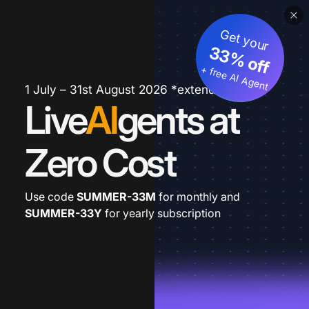
Get your
33% off
+ free AI Agent
1 July – 31st August 2026 *extended
Live
AI
gents at
Zero Cost
Use code
SUMMER-33M
for monthly and
SUMMER-33Y
for yearly subscription