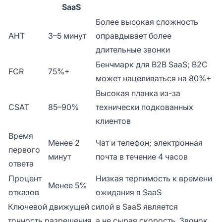
SaaS
Более высокая сложность
AHT
3–5 минут
оправдывает более
длительные звонки
Бенчмарк для B2B SaaS; B2C
FCR
75%+
может нацеливаться на 80%+
Высокая планка из-за
CSAT
85–90%
технически подкованных
клиентов
Время
Менее 2
Чат и телефон; электронная
первого
минут
почта в течение 4 часов
ответа
Процент
Низкая терпимость к времени
Менее 5%
отказов
ожидания в SaaS
Ключевой движущей силой в SaaS является
точность разрешения, а не сырая скорость. Звонок,