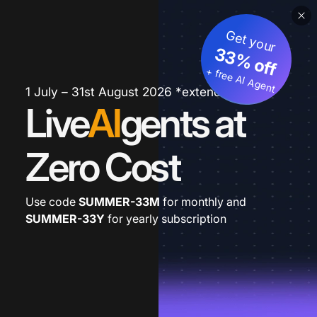
Get your
33% off
+ free AI Agent
1 July – 31st August 2026 *extended
Live
AI
gents at
Zero Cost
Use code
SUMMER-33M
for monthly and
SUMMER-33Y
for yearly subscription