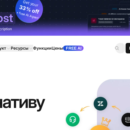
Get your
33% off
+ free AI Agent
ost
cription
укт
Ресурсы
Функции
Цены
FREE AI
нативу