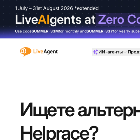
1 July – 31st August 2026 *extended
Live
AI
gents at
Zero C
Use code
SUMMER-33M
for monthly and
SUMMER-33Y
for yearly subs
:site.title
ИИ-агенты
Прод
Ищете альтер
Helprace?