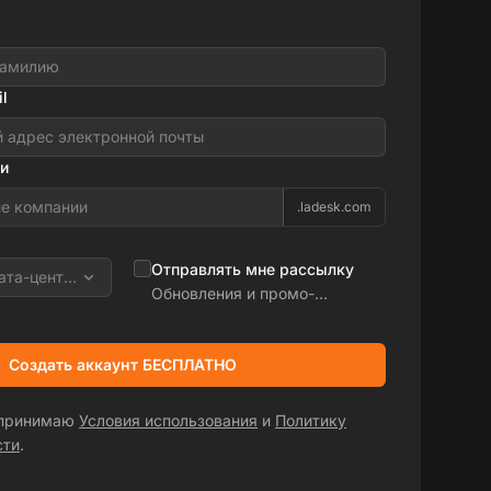
l
и
.ladesk.com
Отправлять мне рассылку
ата-центра
Обновления и промо-
предложения
Создать аккаунт БЕСПЛАТНО
 принимаю
Условия использования
и
Политику
сти
.