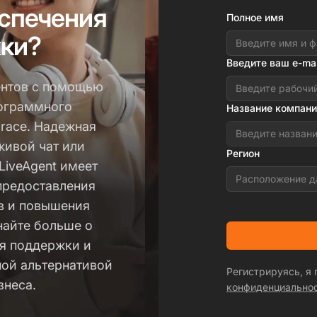
спечения
Полное имя
ки?
Введите ваш e-mai
ентов с помощью
рограммного
Название компани
race. Надежная
живой чат или
Регион
LiveAgent имеет
Расположение д
предоставления
в и повышения
найте больше о
я поддержки и
ной альтернативой
Регистрируясь, я
знеса.
конфиденциально