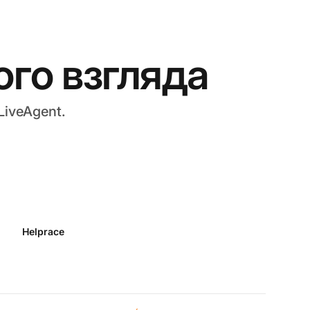
ого взгляда
iveAgent.
Helprace