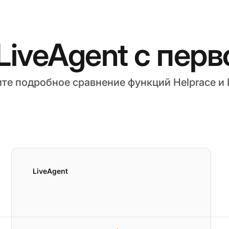
 LiveAgent с перв
те подробное сравнение функций Helprace и L
LiveAgent