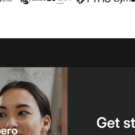
Get s
оего