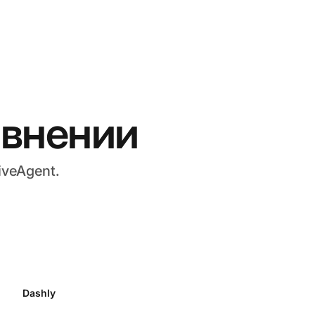
равнении
veAgent.
Dashly