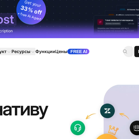
Get your
33% off
+ free AI Agent
ost
cription
укт
Ресурсы
Функции
Цены
FREE AI
нативу