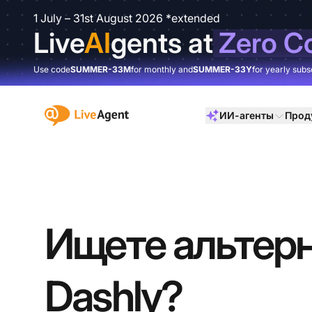
1 July – 31st August 2026 *extended
Live
AI
gents at
Zero C
Use code
SUMMER-33M
for monthly and
SUMMER-33Y
for yearly subs
:site.title
ИИ-агенты
Прод
Ищете альтер
Dashly?