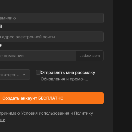
l
и
.ladesk.com
Отправлять мне рассылку
ата-центра
Обновления и промо-
предложения
Создать аккаунт БЕСПЛАТНО
 принимаю
Условия использования
и
Политику
сти
.