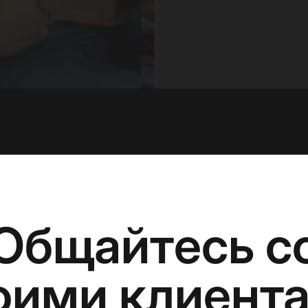
Общайтесь с
оими клиент