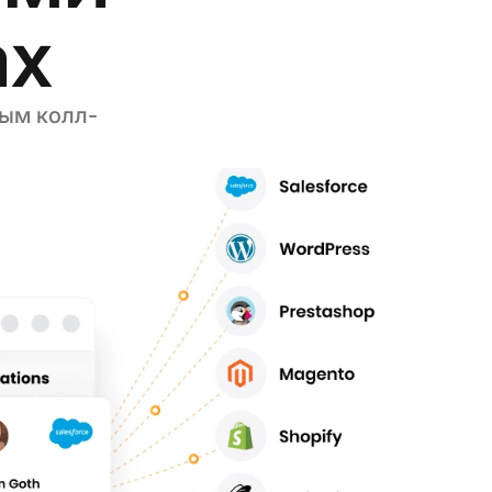
ах
ным колл-