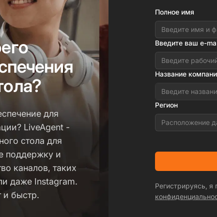
Полное имя
оего
Введите ваш e-mai
спечения
Название компани
тола?
Регион
еспечение для
Расположение д
ии? LiveAgent -
ного стола для
е поддержку и
во каналов, таких
ли даже Instagram.
Регистрируясь, я
 и быстр.
конфиденциально