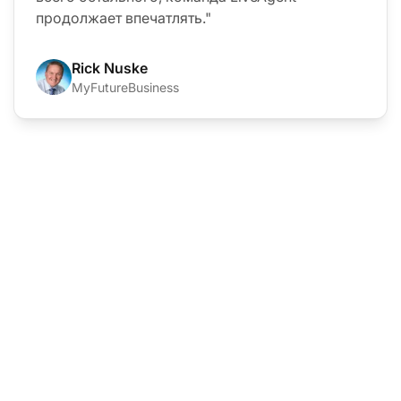
продолжает впечатлять."
Rick Nuske
MyFutureBusiness
Лидер в области