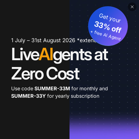
Get your
33% off
+ free AI Agent
1 July – 31st August 2026 *extended
Live
AI
gents at
Zero Cost
Use code
SUMMER-33M
for monthly and
SUMMER-33Y
for yearly subscription